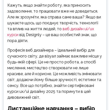
Кажуть, якщо знайти роботу, яка приносить
задоволення, то працювати вже не доведеться.
Але як зрозуміти, яка справа саме ваша? Якщо ви
шукаєте щось, що поєднує творчість, технології
та вплив на життя людей, то
веб дизайн ui/ux
курси
від Designly – це ваш особистий знак, що
пора діяти.
Професія веб дизайнера – ідеальний вибір для
сучасного світу, де візуал займає важливе місце у
будь-якій сфері. Це не просто робота, а спосіб
мислення, мистецтво створювати не лише
красиве, але й корисне. Це можливість змінювати
світ, додаючи йому більше зручності, естетики та
сенсу. Все що потрібно, знайти сертифіковані
курси ux/ui дизайну 2025 та поринути в цей
дивовижний світ.
Дистанційне навчання – вибір