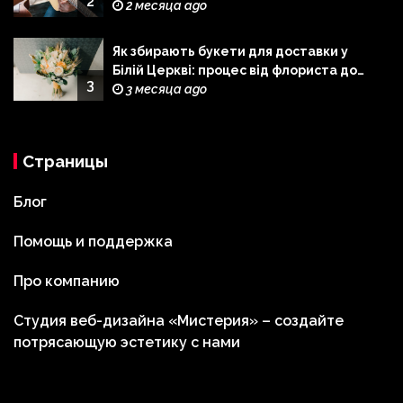
2
сміливішою
2 месяца ago
Як збирають букети для доставки у
Білій Церкві: процес від флориста до
3
кур\’єра
3 месяца ago
Страницы
Блог
Помощь и поддержка
Про компанию
Студия веб-дизайна «Мистерия» – создайте
потрясающую эстетику с нами