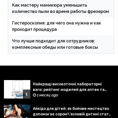
Как мастеру маникюра уменьшить
количество пыли во время работы фрезером
Гистероскопия: для чего она нужна и как
проходит процедура
Что лучше подходит для сотрудников:
комплексные обеды или готовые боксы
Найкращі високоточні лабораторні
ваги: рейтинг моделей для аптек та
1
лабораторій
1 месяц ago
Айкідо для дітей: як бойове мистецтво
допомагає сором\’язливій дитині стати