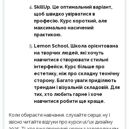
SkillUp. Це оптимальний варіант,
щоб швидко увірватися в
професію. Курс короткий, але
максимально насичений
практикою.
Lemon School. Школа орієнтована
на творчих людей, які хочуть
навчитися створювати стильні
інтерфейси. Курс більше про
естетику, ніж про складну технічну
сторону. Багато уваги приділяють
трендам і візуальній складовій. Для
тих, хто любить гарне і хоче
навчитися робити ще краще.
Коли обираєте навчання, слухайте серце, ну і
звісно читайте відгуки про курси ui/ux дизайну
2025. Ті, хто вже проходив уроки з задоволенням