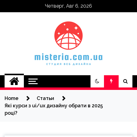
Skip
Четверг, Авг 6, 2026
to
content
misteria.com.ua
Home
Статьи
Які курси з ui/ux дизайну обрати в 2025
році?