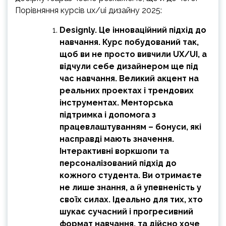
Порівняння курсів ux/ui дизайну 2025:
Designly. Це інноваційний підхід до
навчання. Курс побудований так,
щоб ви не просто вивчили UX/UI, а
відчули себе дизайнером ще під
час навчання. Великий акцент на
реальних проектах і трендових
інструментах. Менторська
підтримка і допомога з
працевлаштуванням – бонуси, які
насправді мають значення.
Інтерактивні воркшопи та
персоналізований підхід до
кожного студента. Ви отримаєте
не лише знання, а й упевненість у
своїх силах. Ідеально для тих, хто
шукає сучасний і прогресивний
формат навчання, та дійсно хоче