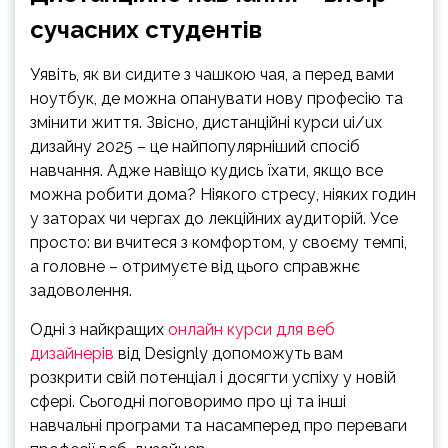
сучасних студентів
Уявіть, як ви сидите з чашкою чая, а перед вами
ноутбук, де можна опанувати нову професію та
змінити життя. Звісно, дистанційні курси ui/ux
дизайну 2025 – це найпопулярніший спосіб
навчання. Адже навіщо кудись їхати, якщо все
можна робити дома? Ніякого стресу, ніяких годин
у заторах чи чергах до лекційних аудиторій. Усе
просто: ви вчитеся з комфортом, у своєму темпі,
а головне – отримуєте від цього справжнє
задоволення.
Одні з найкращих
онлайн курси для веб
дизайнерів
від Designly допоможуть вам
розкрити свій потенціал і досягти успіху у новій
сфері. Сьогодні поговоримо про ці та інші
навчальні програми та насамперед про переваги