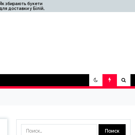
укети
Лучшие сервисы
 Білій
накрутки Telegram
с від
2026 — подписчики и
ур\’єра
просмотры
Найти: