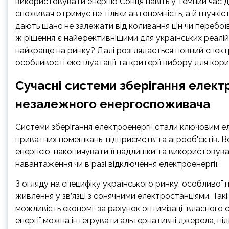
використовувати енергію Сонця навіть у темний час д
споживач отримує не тільки автономність, а й гнучкіс
дають шанс не залежати від коливання цін чи перебоїв
ж рішення є найефективнішими для українських реалій
найкраще на ринку? Далі розглядається повний спектр 
особливості експлуатації та критерії вибору для кори
Сучасні системи зберігання електр
незалежного енергоспоживача
Системи зберігання електроенергії стали ключовим е
приватних помешкань, підприємств та агрооб'єктів.
енергією, накопичувати її надлишки та використовува
навантаження чи в разі відключення електроенергії.
З огляду на специфіку українського ринку, особливої
живлення у зв’язці з сонячними електростанціями. Так
можливість економії за рахунок оптимізації власного
енергії можна інтегрувати альтернативні джерела, п