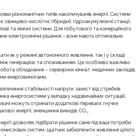
яви різноманітних типів накопичувачів енергії. Системи
і, свинцево-кислотні, гібридні), гідроакумулюючі станції,
лові та хімічні системи. Для побутового та комерційного
аме електрохімічні рішення – вони мають оптимальне
ати як у режимі автономного живлення, так і у складі
с між генерацією та споживанням. Це особливо важливо
робота обладнання – серверних кімнат, медичних закладів,
ими енерговимогами.
зпечення стабільності напруги, захист від стрибків
имка енергосистеми у випадку надзвичайних ситуацій.
тувачі можуть отримати додаткові переваги: гнучке
ової енергії, зменшення викидів CO₂.
нергії дозволяє підібрати рішення саме під ваші потреби:
ромислових систем, здатних забезпечити живлення цілого