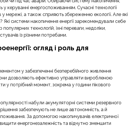
оби чи під час аварій. Обираючи систему накопичення,
ть у керуванні енергоспоживанням. Сучасні технології
 у мережі, а також сприяють збереженню екології. Але які
? Які системи накопичення енергії зарекомендували себе
популярних технологій, їхні переваги, недоліки,
стувачів із різними потребами.
оенергії: огляд і роль для
лементом у забезпеченні безперебійного живлення
 Вони дозволяють ефективно управляти виробленою
ти у потрібний момент, зокрема у години пікового
 популярності набули акумуляторні системи резервного
і рішення забезпечують не лише автономність, а й
 споживання. За допомогою накопичувачів електричної
ідвищити енергонезалежність та відчутно зменшити