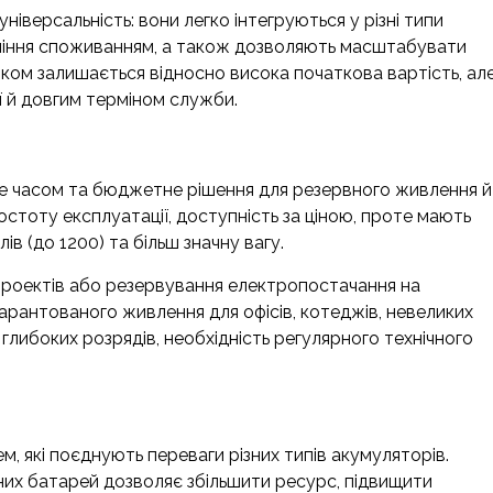
ніверсальність: вони легко інтегруються у різні типи
вління споживанням, а також дозволяють масштабувати
іком залишається відносно висока початкова вартість, ал
 й довгим терміном служби.
не часом та бюджетне рішення для резервного живлення й
стоту експлуатації, доступність за ціною, проте мають
в (до 1200) та більш значну вагу.
проектів або резервування електропостачання на
гарантованого живлення для офісів, котеджів, невеликих
глибоких розрядів, необхідність регулярного технічного
, які поєднують переваги різних типів акумуляторів.
ьних батарей дозволяє збільшити ресурс, підвищити