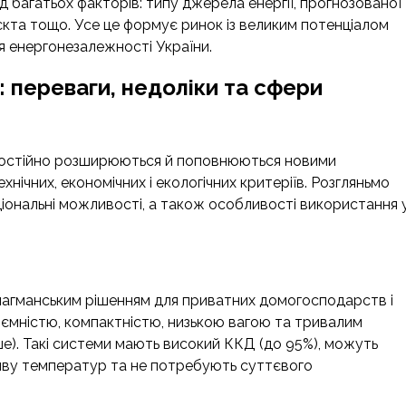
д багатьох факторів: типу джерела енергії, прогнозованої
єкта тощо. Усе це формує ринок із великим потенціалом
я енергонезалежності України.
: переваги, недоліки та сфери
ї постійно розширюються й поповнюються новими
нічних, економічних і екологічних критеріїв. Розгляньмо
кціональні можливості, а також особливості використання 
є флагманським рішенням для приватних домогосподарств і
ємністю, компактністю, низькою вагою та тривалим
ше). Такі системи мають високий ККД (до 95%), можуть
ливу температур та не потребують суттєвого