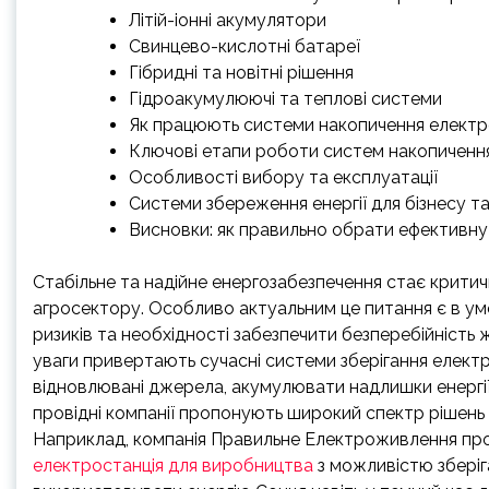
Літій-іонні акумулятори
Свинцево-кислотні батареї
Гібридні та новітні рішення
Гідроакумулюючі та теплові системи
Як працюють системи накопичення електрое
Ключові етапи роботи систем накопичення
Особливості вибору та експлуатації
Системи збереження енергії для бізнесу т
Висновки: як правильно обрати ефективну 
Стабільне та надійне енергозабезпечення стає крити
агросектору. Особливо актуальним це питання є в умо
ризиків та необхідності забезпечити безперебійність 
уваги привертають сучасні системи зберігання елект
відновлювані джерела, акумулювати надлишки енергії
провідні компанії пропонують широкий спектр рішень 
Наприклад, компанія Правильне Електроживлення про
електростанція для виробництва
з можливістю зберіг