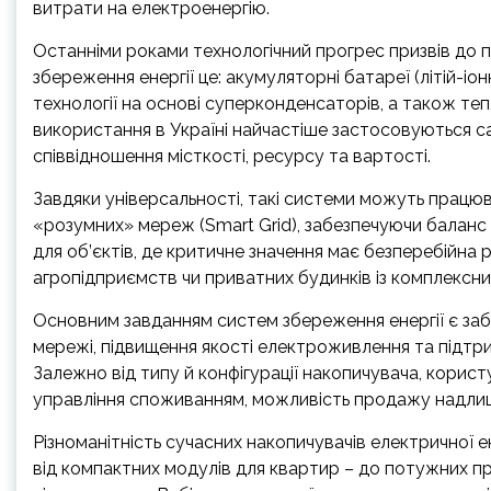
витрати на електроенергію.
Останніми роками технологічний прогрес призвів до по
збереження енергії це: акумуляторні батареї (літій-іонн
технології на основі суперконденсаторів, а також теп
використання в Україні найчастіше застосовуються с
співвідношення місткості, ресурсу та вартості.
Завдяки універсальності, такі системи можуть працюв
«розумних» мереж (Smart Grid), забезпечуючи балан
для об’єктів, де критичне значення має безперебійна 
агропідприємств чи приватних будинків із комплексн
Основним завданням систем збереження енергії є забе
мережі, підвищення якості електроживлення та підтр
Залежно від типу й конфігурації накопичувача, корис
управління споживанням, можливість продажу надлишк
Різноманітність сучасних накопичувачів електричної е
від компактних модулів для квартир – до потужних п