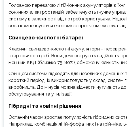
Головною перевагою літій-іонних акумуляторів є їхня у
сонячних електростанцій, забезпечують гнучке упра
систему в залежності від потреб користувача. Недол
вона компенсується економією протягом експлуатації
Свинцево-кислотні батареї
Класичні свинцево-кислотні акумулятори – перевіре
стартових потреб. Вони демонструють надійність, про
менший ККД (близько 75-80%), обмежену кількість циклі
Свинцеві системи підходять для невеликих домашніх 
короткий період. Їх використовують у складі систем 
виробництв. До мінусів можна віднести чутливість до 
обслуговування та утилізації.
Гібридні та новітні рішення
Останнім часом зростає популярність гібридних систем
Наприклад, комбінація літій-фосфатних і натрій-нікел