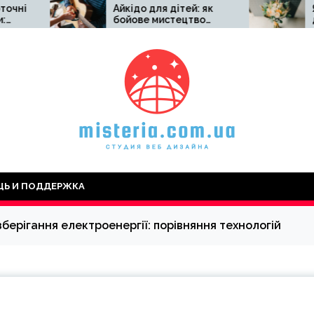
Айкідо для дітей: як
Як збирають б
бойове мистецтво
для доставки у
допомагає
Церкві: проце
сором\’язливій дитині
флориста до к
стати сміливішою
Ь И ПОДДЕРЖКА
берігання електроенергії: порівняння технологій