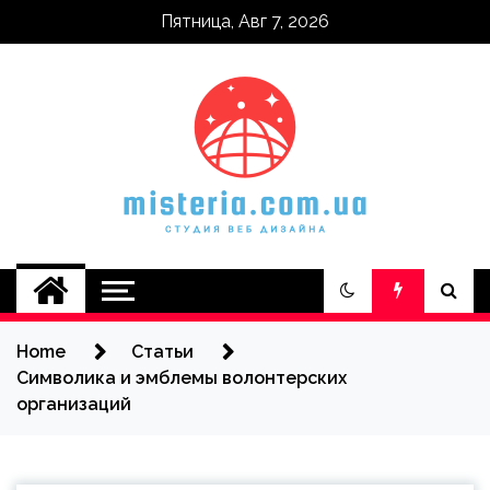
Skip
Пятница, Авг 7, 2026
to
content
misteria.com.ua
Home
Статьи
Символика и эмблемы волонтерских
организаций