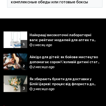
комплексные обеды или готовые боксы
Найкращі високоточні лабораторні
ваги: рейтинг моделей для аптек та
1
лабораторій
1 месяц ago
Айкідо для дітей: як бойове мистецтво
допомагає сором\’язливій дитині стати
2
сміливішою
2 месяца ago
Як збирають букети для доставки у
Білій Церкві: процес від флориста до
3
кур\’єра
3 месяца ago