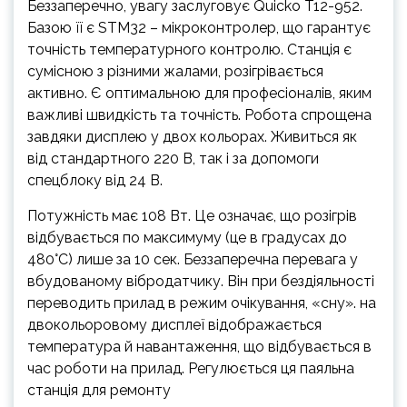
Беззаперечно, увагу заслуговує Quicko T12-952.
Базою її є STM32 – мікроконтролер, що гарантує
точність температурного контролю. Станція є
сумісною з різними жалами, розігрівається
активно. Є оптимальною для професіоналів, яким
важливі швидкість та точність. Робота спрощена
завдяки дисплею у двох кольорах. Живиться як
від стандартного 220 В, так і за допомоги
спецблоку від 24 В.
Потужність має 108 Вт. Це означає, що розігрів
відбувається по максимуму (це в градусах до
480°C) лише за 10 сек. Беззаперечна перевага у
вбудованому вібродатчику. Він при бездіяльності
переводить прилад в режим очікування, «сну». на
двокольоровому дисплеї відображається
температура й навантаження, що відбувається в
час роботи на прилад. Регулюється ця паяльна
станція для ремонту