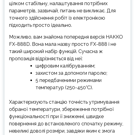
цілком стабільну, налаштування потрібних
параметрів, зазвичай, питань не викликає. Для
точного здійснення робіт із електронікою
підходить просто ідеально.
Можливо, вам знайома попередня версія HAKKO
FX-888D. Вона мала назву просто FX-888 і не
такий широкий набір функцій. Сучасна ж
пропозиція відрізняється від неї:
цифровим калібруванням;
захистом за допомоги паролю;
5 передбаченими режимами
температур (250-450°C).
Характеризують станцію точність утримування
обраної температури, збереження потрібної
функціональності при її зниженні, швидке
повернення до встановленого спочатку режиму,
невеликі доволі розміри, завдяки яким є змога