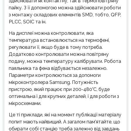
здійснювати як контактну, так в термоповітряну
пайку. З її допомогою можна здійснювати роботи
з монтажу складових елементів SMD, тобто, QFP,
PLCC, SOIC та ін.
На дисплеї можна контролювати, яка
температура встановлюється на термофені,
регулювати її, якщо буде в тому потреба.
Додатково контролювати можна повітряну
подачу, можна температуру калібрувати. Робота
паяльника та фена відбувається незалежно.
Параметри контролюються за допомоги
мікроконтролера Samsung. Потужність
пристрою, який працює при 200-480°С, буде
оптимальна і для крупних деталей, і для роботи з
мікросхемами.
Це ті приклади, які на момент публікації матеріалу
попит мають найвищий. А загалом пам'ятайте, що
обирати собі станцію треба залежно від завдань