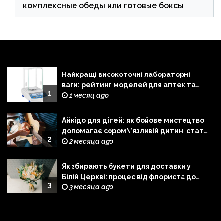
комплексные обеды или готовые боксы
Найкращі високоточні лабораторні
ваги: рейтинг моделей для аптек та
1
лабораторій
1 месяц ago
Айкідо для дітей: як бойове мистецтво
допомагає сором\’язливій дитині стати
2
сміливішою
2 месяца ago
Як збирають букети для доставки у
Білій Церкві: процес від флориста до
3
кур\’єра
3 месяца ago